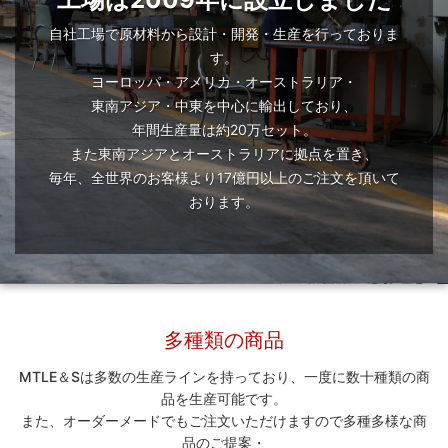
自社工場で原材料から設計・開発・生産を行っておりま
す。
ヨーロッパ・アメリカ・オーストラリア・
東南アジア・中東を中心に輸出しており、
年間生産量は約20万セット。
また東南アジアとオーストラリアに拠点を置き、
毎年、全世界のお客様より17億円以上のご注文を頂いて
おります。
多種類の商品
MTLE＆Sは多数の生産ラインを持っており、一度に数十種類の商
品を生産可能です。
また、オーダーメードでもご注文いただけますので多種多様な商
品のご提案・