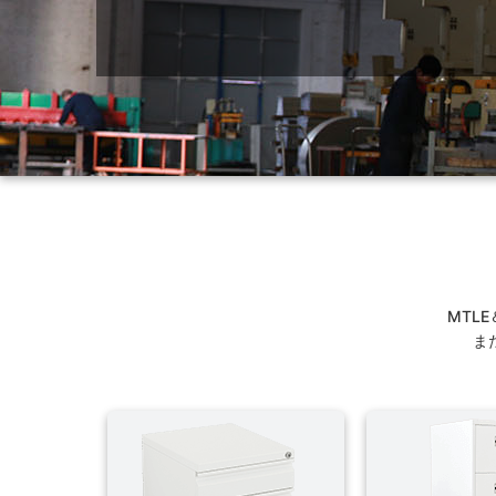
MTL
ま