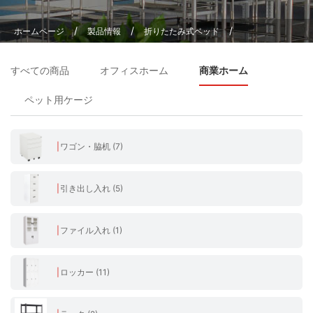
/
/
/
ホームページ
製品情報
折りたたみ式ベッド
リクライニングチェア 折りたたみ アウトドア キャンプベッド
すべての商品
オフィスホーム
商業ホーム
ペット用ケージ
ワゴン・脇机 (7)
引き出し入れ (5)
ファイル入れ (1)
ロッカー (11)