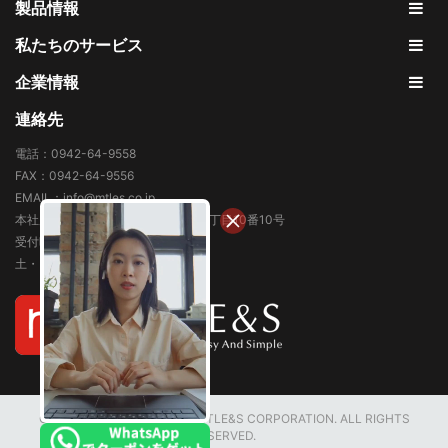
製品情報
私たちのサービス
企業情報
連絡先
電話：0942-64-9558
FAX：0942-64-9556
EMAIL：info@mtles.co.jp
本社所在地: 福岡県久留米市東合川3丁目10番10号
受付時間 9:00～18:00
土・日・祝日、年末年始を除く
COPYRIGHT © 2007-2026 MTLE&S CORPORATION. ALL RIGHTS
RESERVED.