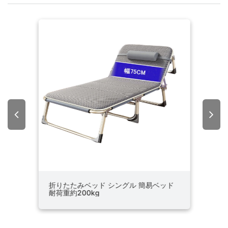
アウ
折りたたみベッド シングル 簡易ベッド
折り
耐荷重約200kg
5段