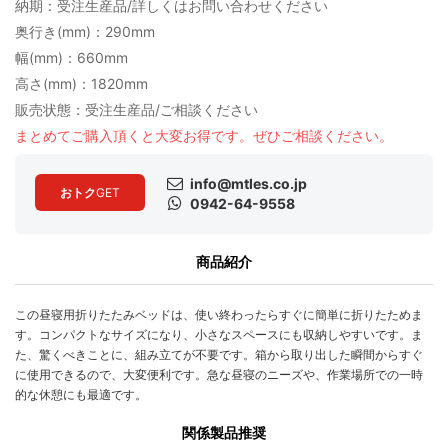
納期：受注生産品/詳しくはお問い合わせください
奥行き(mm)：290mm
幅(mm)：660mm
高さ(mm)：1820mm
販売状態：受注生産品/ご相談ください
まとめてご購入頂くと大変お得です。ぜひご相談ください。
info@mtles.co.jp
おトク
GET
0942-64-9558
商品紹介
この昼寝用折りたたみベッドは、使い終わったらすぐに簡単に折りたためま
す。コンパクトなサイズになり、小さなスペースにも収納しやすいです。ま
た、驚くべきことに、組み立てが不要です。箱から取り出した瞬間からすぐ
に使用できるので、大変便利です。急な昼寝のニーズや、作業場所での一時
的な休憩にも最適です。
関係製品推奨