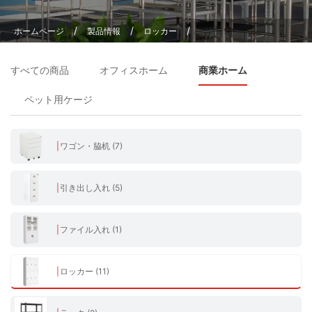
/
/
/
ホームページ
製品情報
ロッカー
事務所 会社 病院 更衣室 貴重品 オフィスロッカー オフィス家具 小物 18人
すべての商品
オフィスホーム
商業ホーム
用
ペット用ケージ
ワゴン・脇机 (7)
引き出し入れ (5)
ファイル入れ (1)
ロッカー (11)