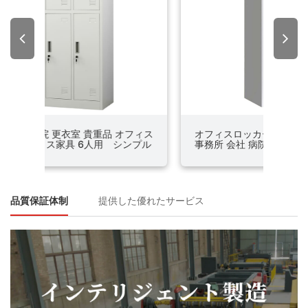
フィス
オフィスロッカー オフィス家具 3人用
オフ
ンプル
事務所 会社 病院 更衣室 貴重品
い 4
品質保証体制
提供した優れたサービス