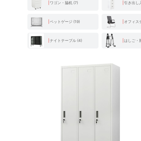
ワゴン・脇机 (7)
引き出し入れ
ペットゲージ (19)
オフィスチ
ナイトテーブル (4)
はしご・脚立