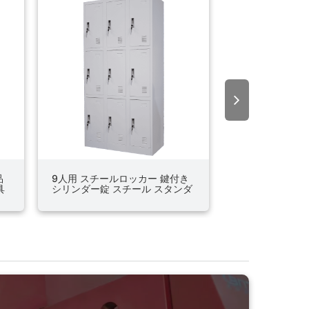
品
9人用 スチールロッカー 鍵付き
事務所 会社 病院
具
シリンダー錠 スチール スタンダ
オフィスロッカ
ード ホワイトグレー 業務用
具 小物 12人用