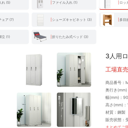
 (5)
ファイル入れ (1)
ロッカ
ェア (7)
シューズキャビネット (3)
多目的
 (1)
折りたたみ式ベッド (3)
3人用
工場直
商品番号：ML
奥行き(mm)
幅(mm)：9
高さ(mm)：
材質：鋼製
販売状態：
まとめてご