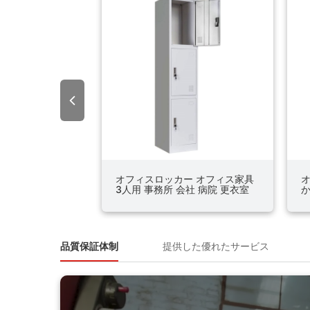
院 更衣室 貴重品
オフィスロッカー オフィス家具
ー オフィス家具
3人用 事務所 会社 病院 更衣室
か
ル
貴重品
更
品質保証体制
提供した優れたサービス