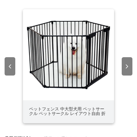
適した
ペットフェンス 中大型犬用 ペットサー
犬用
クル ペットサークル レイアウト自由 折
り板
りたたみ ペット用サークル ドア付 フェ
ンス 室内 屋外 DIY 接続式 ダブルロック