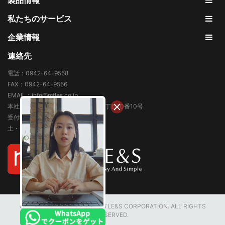
製品情報
私たちのサービス
企業情報
連絡先
電話：0942-64-9558
FAX：0942-64-9556
EMAIL：info@mtles.co.jp
本社所在地: 福岡県久留米市東合川3丁目10番10号
受付時間 9:00～18:00
土・日・祝日、年末年始を除く
COPYRIGHT © 2007-2026 MTLE&S CORPORATION. ALL RIGHTS
RESERVED.