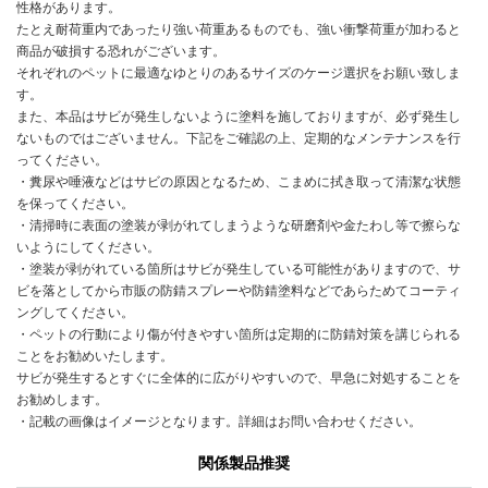
性格があります。
たとえ耐荷重内であったり強い荷重あるものでも、強い衝撃荷重が加わると
商品が破損する恐れがございます。
それぞれのペットに最適なゆとりのあるサイズのケージ選択をお願い致しま
す。
また、本品はサビが発生しないように塗料を施しておりますが、必ず発生し
ないものではございません。下記をご確認の上、定期的なメンテナンスを行
ってください。
・糞尿や唾液などはサビの原因となるため、こまめに拭き取って清潔な状態
を保ってください。
・清掃時に表面の塗装が剥がれてしまうような研磨剤や金たわし等で擦らな
いようにしてください。
・塗装が剥がれている箇所はサビが発生している可能性がありますので、サ
ビを落としてから市販の防錆スプレーや防錆塗料などであらためてコーティ
ングしてください。
・ペットの行動により傷が付きやすい箇所は定期的に防錆対策を講じられる
ことをお勧めいたします。
サビが発生するとすぐに全体的に広がりやすいので、早急に対処することを
お勧めします。
・記載の画像はイメージとなります。詳細はお問い合わせください。
関係製品推奨