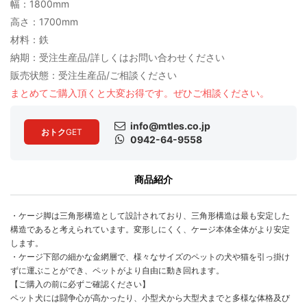
幅：1800mm
高さ：1700mm
材料：鉄
納期：受注生産品/詳しくはお問い合わせください
販売状態：受注生産品/ご相談ください
まとめてご購入頂くと大変お得です。ぜひご相談ください。
info@mtles.co.jp
おトク
GET
0942-64-9558
商品紹介
・ケージ脚は三角形構造として設計されており、三角形構造は最も安定した
構造であると考えられています。変形しにくく、ケージ本体全体がより安定
します。
・ケージ下部の細かな金網層で、様々なサイズのペットの犬や猫を引っ掛け
ずに運ぶことができ、ペットがより自由に動き回れます。
【ご購入の前に必ずご確認ください】
ペット犬には闘争心が高かったり、小型犬から大型犬までと多様な体格及び