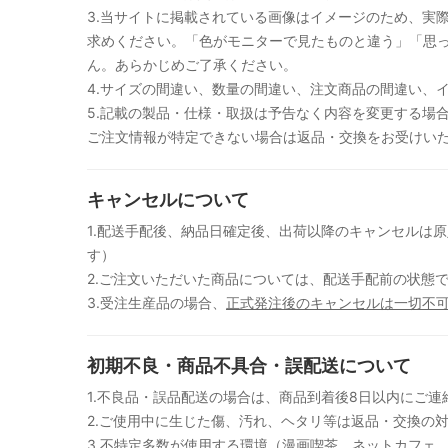
3.当サイトに掲載されている画像はイメージのため、実
求めください。「色がモニターで見たものと違う」「思
ん。あらかじめご了承ください。
4.サイズの間違い、数量の間違い、注文商品の間違い、
5.記載の製品・仕様・取扱は予告なく内容を変更する場
ご注文情報が特定できない場合は返品・交換をお受けい
キャンセルについて
1.配送手配後、納品日確定後、出荷以降のキャンセルは
す）
2.ご注文いただいた商品については、配送手配前の状態
3.受注生産品の場合、
正式発注後のキャンセルは一切不
初期不良・商品不具合・誤配送について
1.不良品・誤品配送の場合は、商品到着後8日以内にご連
2.ご使用中に生じた傷、汚れ、ヘタリ等は返品・交換の
3.不特定多数が使用する環境（漫画喫茶、ネットカフェ