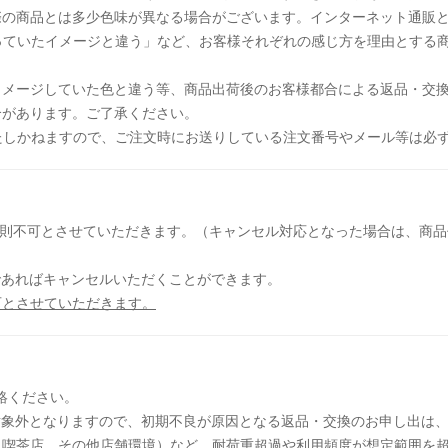
際の商品とは多少色味が異なる場合がございます。インターネット通販
っていたイメージと違う」など、お客様それぞれの感じ方を理由とする
イメージしていた色と違う等、商品出荷後のお客様都合による返品・交
合があります。ご了承ください。
たしかねますので、ご注文時にお送りしている注文番号やメール等は必
原則不可とさせていただきます。（キャンセル対応となった場合は、商
であればキャンセルいただくことができます。
可とさせていただきます。
絡ください。
対象外となりますので、初期不良が原因となる返品・交換のお申し出は
、喫茶店、その他店舗環境）など、耐荷重超過や利用頻度が想定範囲を